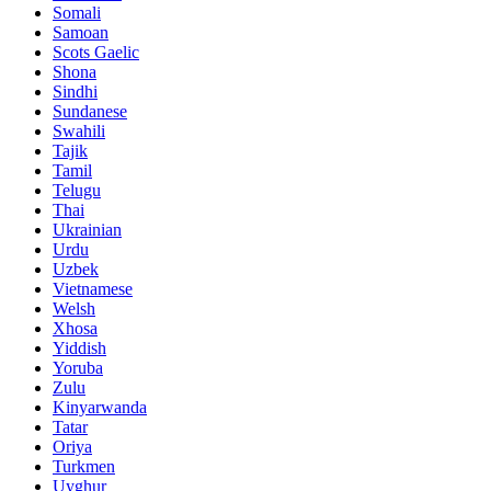
Somali
Samoan
Scots Gaelic
Shona
Sindhi
Sundanese
Swahili
Tajik
Tamil
Telugu
Thai
Ukrainian
Urdu
Uzbek
Vietnamese
Welsh
Xhosa
Yiddish
Yoruba
Zulu
Kinyarwanda
Tatar
Oriya
Turkmen
Uyghur