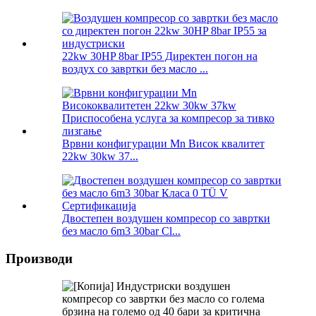
22kw 30HP 8bar IP55 Директен погон на
воздух со завртки без масло ...
Врвни конфигурации Mn Висок квалитет
22kw 30kw 37...
Двостепен воздушен компресор со завртки
без масло 6m3 30bar Cl...
Производи