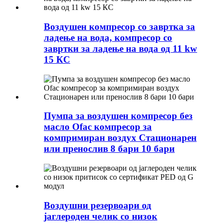
Воздушен компресор со завртка за
ладење на вода, компресор со
завртки за ладење на вода од 11 kw
15 КС
Пумпа за воздушен компресор без
масло Ofac компресор за
компримиран воздух Стационарен
или пренослив 8 бари 10 бари
Воздушни резервоари од
јаглероден челик со низок