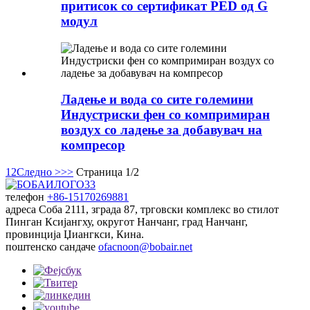
притисок со сертификат PED од G
модул
Ладење и вода со сите големини
Индустриски фен со компримиран
воздух со ладење за добавувач на
компресор
1
2
Следно >
>>
Страница 1/2
телефон
+86-15170269881
адреса
Соба 2111, зграда 87, трговски комплекс во стилот
Пинган Ксијангху, округот Нанчанг, град Нанчанг,
провинција Џиангкси, Кина.
поштенско сандаче
ofacnoon@bobair.net